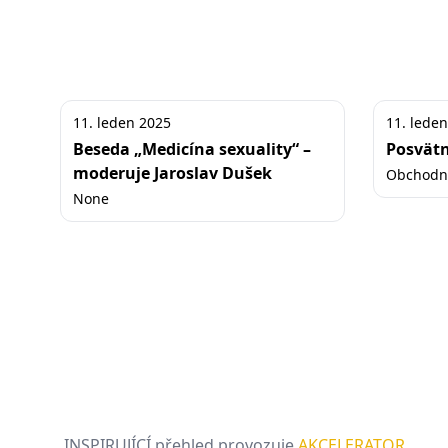
11. leden 2025
11. lede
Beseda „Medicína sexuality“ –
Posvätn
moderuje Jaroslav Dušek
Obchodní
None
INSPIRUJÍCÍ přehled provozuje
AKCELERATOR
.