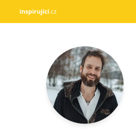
inspirující
.cz