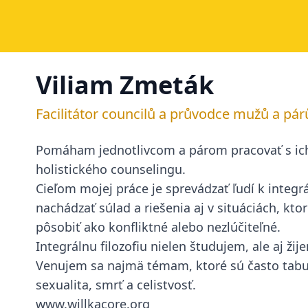
Viliam Zmeták
Facilitátor councilů a průvodce mužů a párů
Pomáham jednotlivcom a párom pracovať s ic
holistického counselingu.
Cieľom mojej práce je sprevádzať ľudí k integ
nachádzať súlad a riešenia aj v situáciách, kt
pôsobiť ako konfliktné alebo nezlúčiteľné.
Integrálnu filozofiu nielen študujem, ale aj ž
Venujem sa najmä témam, ktoré sú často tabu
sexualita, smrť a celistvosť.
www.willkacore.org