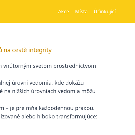
Akce
Místa
Účinkující
 na cestě integrity
h vnútorným svetom prostredníctvom
rálnej úrovni vedomia, kde dokážu
oré na nižších úrovniach vedomia môžu
ijem – je pre mňa každodennou praxou.
izované alebo hlboko transformujúce: