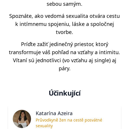
sebou samým.
Spoznáte, ako vedomá sexualita otvára cestu
k intímnemu spojeniu, láske a spoločnej
tvorbe.
Príďte zažiť jedinečný priestor, ktorý
transformuje váš pohľad na vzťahy a intimitu.
Vítaní sú jednotlivci (vo vzťahu aj single) aj
páry.
Účinkující
Katarína Azeira
Průvodkyně žen na cestě posvátné
sexuality