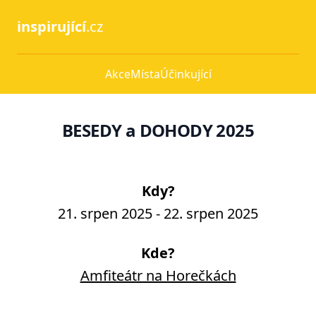
inspirující
.cz
Akce
Místa
Účinkující
BESEDY a DOHODY 2025
Kdy?
21. srpen 2025
-
22. srpen 2025
Kde?
Amfiteátr na Horečkách