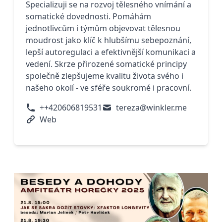
Specializuji se na rozvoj tělesného vnímání a
somatické dovednosti. Pomáhám
jednotlivcům i týmům objevovat tělesnou
moudrost jako klíč k hlubšímu sebepoznání,
lepší autoregulaci a efektivnější komunikaci a
vedení. Skrze přirozené somatické principy
společně zlepšujeme kvalitu života svého i
našeho okolí - ve sféře soukromé i pracovní.
++420606819531
tereza@winkler.me
Web