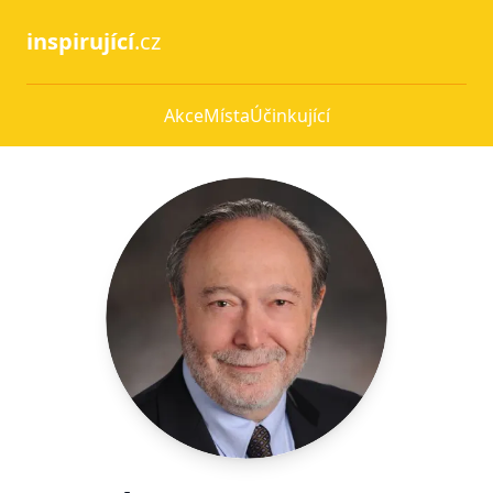
inspirující
.cz
Akce
Místa
Účinkující