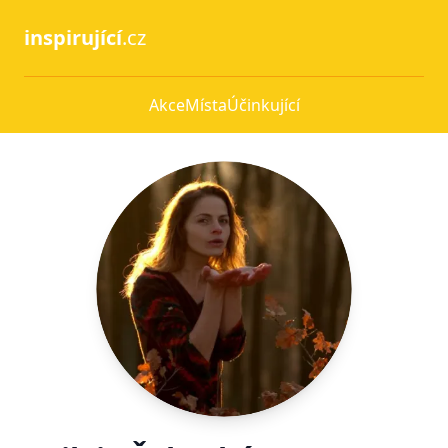
inspirující
.cz
Akce
Místa
Účinkující