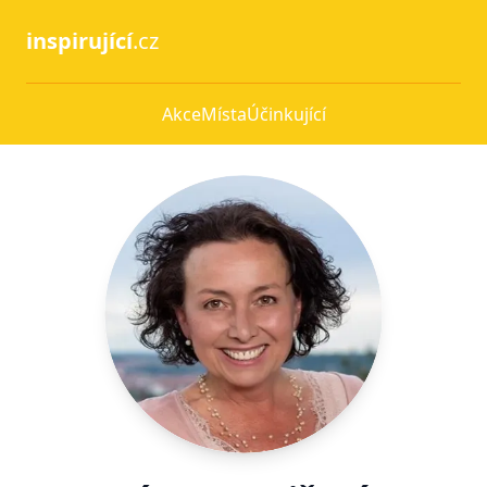
inspirující
.cz
Akce
Místa
Účinkující