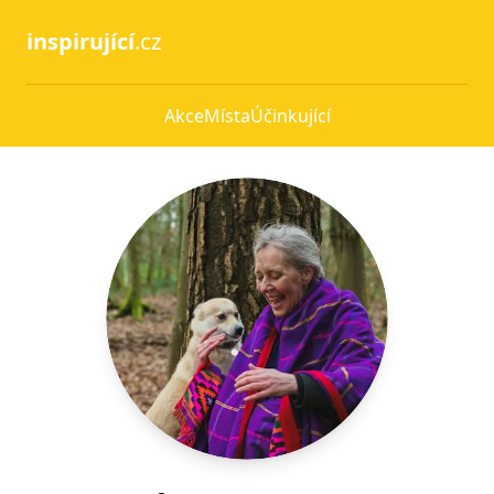
inspirující
.cz
Akce
Místa
Účinkující