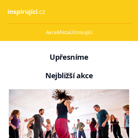
inspirující
.cz
Akce
Místa
Účinkující
Upřesníme
Nejbližší akce