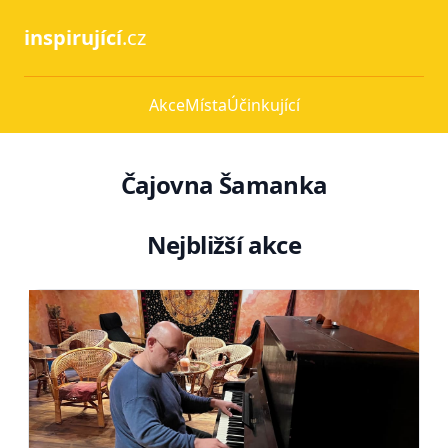
inspirující
.cz
Akce
Místa
Účinkující
Čajovna Šamanka
Nejbližší akce