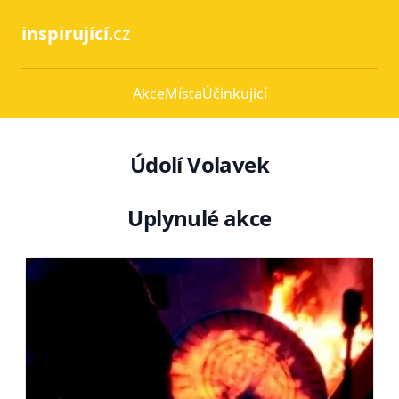
inspirující
.cz
Akce
Místa
Účinkující
Údolí Volavek
Uplynulé akce