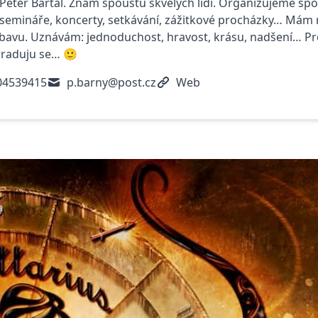
Peter Bartal. Znám spoustu skvělých lidí. Organizujeme spo
semináře, koncerty, setkávání, zážitkové procházky… Mám rá
bavu. Uznávám: jednoduchost, hravost, krásu, nadšení… Pr
 raduju se… 🙂
04539415
p.barny@post.cz
Web