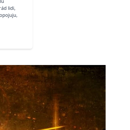
lu
d lidi,
opojuju,