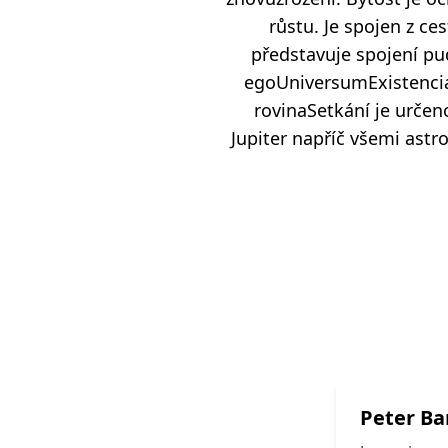
růstu. Je spojen z ce
představuje spojení pu
egoUniversumExistenciá
rovinaSetkání je urče
Jupiter napříč všemi astr
Peter Ba