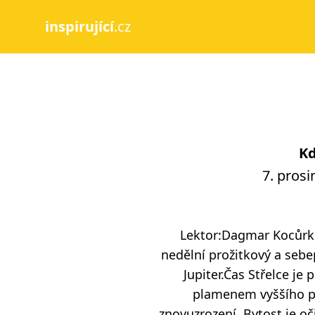
inspirující
.cz
Kd
7. prosi
Lektor:Dagmar Kocůrk
nedělní prožitkový a sebe
Jupiter.Čas Střelce je
plamenem vyššího poz
znovuzrození. Bytost je o