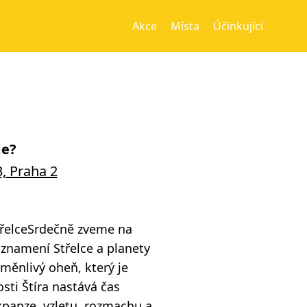
Akce
Místa
Účinkující
e?
, Praha 2
řelceSrdečně zveme na
 znamení Střelce a planety
oměnlivý oheň, který je
sti Štíra nastává čas
xpanze, vzletu, rozmachu a