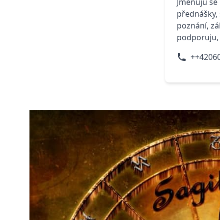
Jmenuju se 
přednášky, 
poznání, zá
podporuju,
++4206