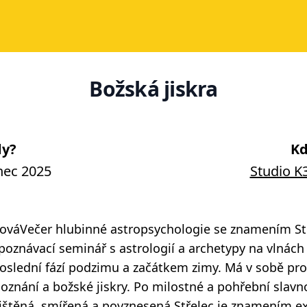
Božská jiskra
y?
Kd
nec 2025
Studio K3
ováVečer hlubinné astropsychologie se znamením St
poznávací seminář s astrologií a archetypy na vlnách
 poslední fází podzimu a začátkem zimy. Má v sobě pr
nání a božské jiskry. Po milostné a pohřební slavno
čištěná, smířená a povznesená.Střelec je znamením e