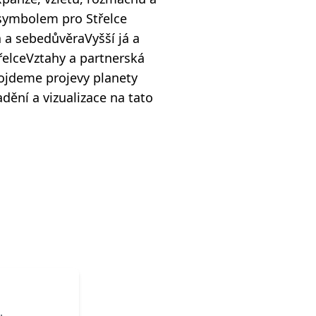
e symbolem pro Střelce
 a sebedůvěraVyšší já a
elceVztahy a partnerská
ojdeme projevy planety
dění a vizualizace na tato