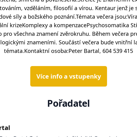
stováním, vzděláním, filosofií a vírou. Kentaur jenž j
dové síly a božského poznání.Témata večera jsou:Víra
lní krizeKomplexy a kompenzacePsychosomatika Stř
no pro všechna znamení zvěrokruhu. Během večera pr
ologickými znameními. Součástí večera bude vnitřní la
témata.Kontaktní osoba:Peter Bartal, 604 539 415
Více info a vstupenky
Pořadatel
rtal