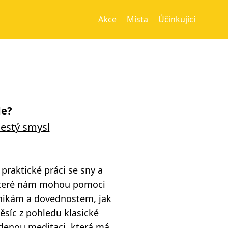
Akce
Místa
Účinkující
e?
estý smysl
praktické práci se sny a
 které nám mohou pomoci
nikám a dovednostem, jak
ěsíc z pohledu klasické
edenou meditaci, která má