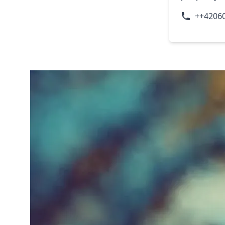
++4206