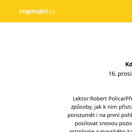
inspirující
.cz
Kd
16. pros
Lektor:Robert PolicarPř
způsoby, jak k nim při
porozumět i na první po
posilovat snovou pozor
astrologie a mayského ka