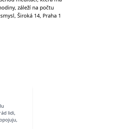
hodiny, záleží na počtu
smysl, Široká 14, Praha 1
lu
d lidi,
opojuju,