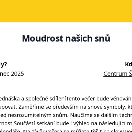
Moudrost našich snů
y?
Kd
inec 2025
Centrum Š
ednáška a společné sdíleníTento večer bude věnován 
stupovat. Zaměříme se především na snové symboly,
hled nesrozumitelným snům. Naučíme se dalším tech
nost.Součástí setkání bude i výhled na následující m
lendáře. Na závěr večera se můžete těšit na slovy v