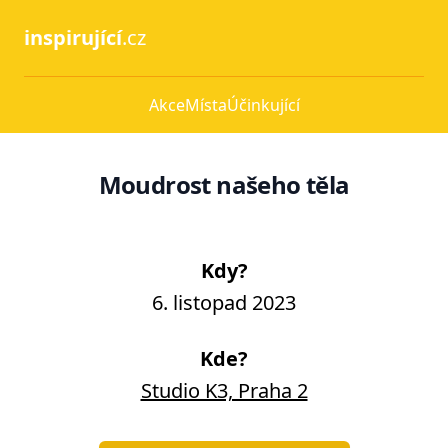
inspirující
.cz
Akce
Místa
Účinkující
Moudrost našeho těla
Kdy?
6. listopad 2023
Kde?
Studio K3, Praha 2