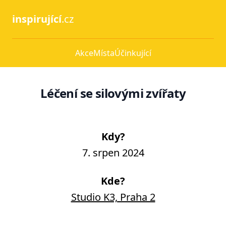
inspirující
.cz
Akce
Místa
Účinkující
Léčení se silovými zvířaty
Kdy?
7. srpen 2024
Kde?
Studio K3, Praha 2