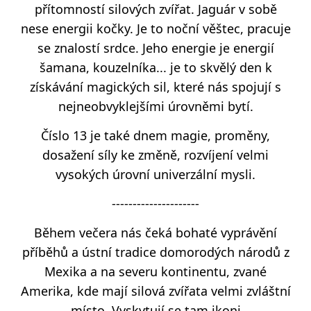
přítomností silových zvířat. Jaguár v sobě
nese energii kočky. Je to noční věštec, pracuje
se znalostí srdce. Jeho energie je energií
šamana, kouzelníka... je to skvělý den k
získávání magických sil, které nás spojují s
nejneobvyklejšími úrovněmi bytí.
Číslo 13 je také dnem magie, proměny,
dosažení síly ke změně, rozvíjení velmi
vysokých úrovní univerzální mysli.
---------------------
Během večera nás čeká bohaté vyprávění
příběhů a ústní tradice domorodých národů z
Mexika a na severu kontinentu, zvané
Amerika, kde mají silová zvířata velmi zvláštní
místo. Vyskytují se tam ikoni