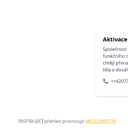
Aktivace
Společnost 
funkčního d
chtějí přen
těla a dosá
++4207
INSPIRUJÍCÍ přehled provozuje
AKCELERATOR
.