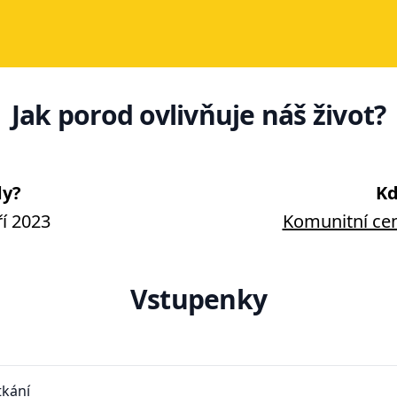
Jak porod ovlivňuje náš život?
y?
Kd
ří 2023
Komunitní cen
Vstupenky