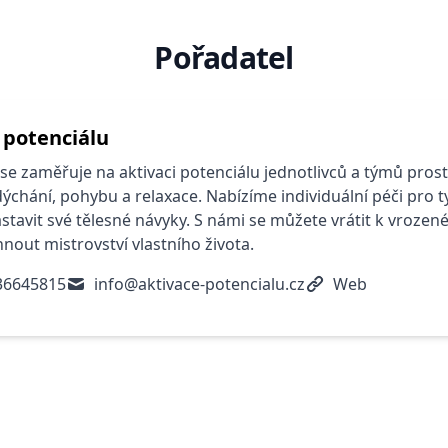
Pořadatel
 potenciálu
se zaměřuje na aktivaci potenciálu jednotlivců a týmů pros
ýchání, pohybu a relaxace. Nabízíme individuální péči pro ty
astavit své tělesné návyky. S námi se můžete vrátit k vrozené
hnout mistrovství vlastního života.
36645815
info@aktivace-potencialu.cz
Web