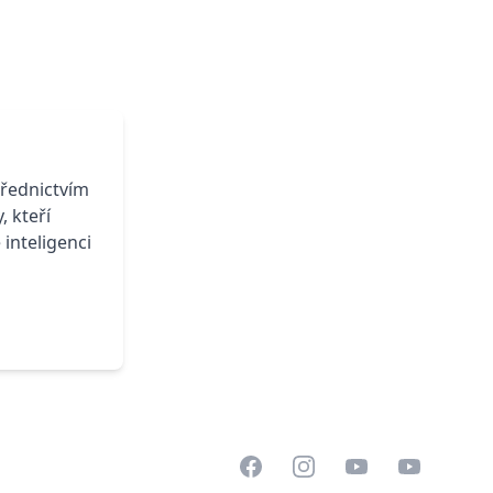
třednictvím
, kteří
 inteligenci
Facebook
Instagram
YouTube
LinkedIn