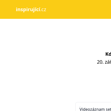
inspirující
.cz
Kd
20. zá