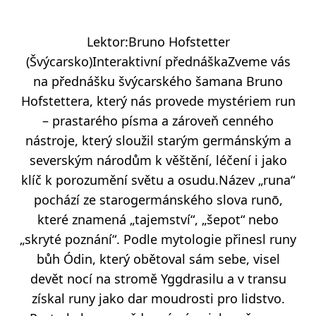
Lektor:Bruno Hofstetter
(Švýcarsko)Interaktivní přednáškaZveme vás
na přednášku švýcarského šamana Bruno
Hofstettera, který nás provede mystériem run
– prastarého písma a zároveň cenného
nástroje, který sloužil starým germánským a
severským národům k věštění, léčení i jako
klíč k porozumění světu a osudu.Název „runa“
pochází ze starogermánského slova runō,
které znamená „tajemství“, „šepot“ nebo
„skryté poznání“. Podle mytologie přinesl runy
bůh Ódin, který obětoval sám sebe, visel
devět nocí na stromě Yggdrasilu a v transu
získal runy jako dar moudrosti pro lidstvo.