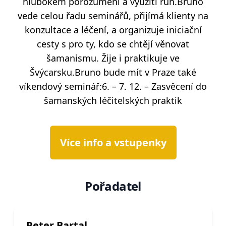
hlubokém porozumění a využití run.Bruno
vede celou řadu seminářů, přijímá klienty na
konzultace a léčení, a organizuje iniciační
cesty s pro ty, kdo se chtějí věnovat
šamanismu. Žije i praktikuje ve
Švýcarsku.Bruno bude mít v Praze také
víkendový seminář:6. – 7. 12. – Zasvěcení do
šamanských léčitelských praktik
Více info a vstupenky
Pořadatel
Peter Bartal