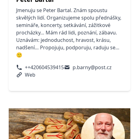
Jmenuju se Peter Bartal. Znám spoustu
skvělých lidí. Organizujeme spolu přednášky,
semináře, koncerty, setkávání, zážitkové
procházky… Mám rád lidi, poznání, zábavu.
Uznávám: jednoduchost, hravost, krásu,
nadšení… Propojuju, podporuju, raduju se…
🙂
++420604539415
p.barny@post.cz
Web