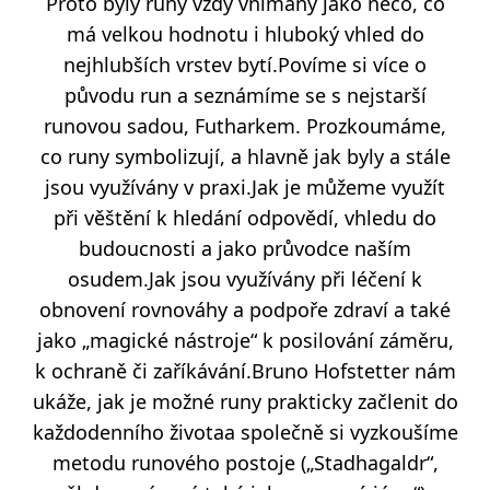
Proto byly runy vždy vnímány jako něco, co
má velkou hodnotu i hluboký vhled do
nejhlubších vrstev bytí.Povíme si více o
původu run a seznámíme se s nejstarší
runovou sadou, Futharkem. Prozkoumáme,
co runy symbolizují, a hlavně jak byly a stále
jsou využívány v praxi.Jak je můžeme využít
při věštění k hledání odpovědí, vhledu do
budoucnosti a jako průvodce naším
osudem.Jak jsou využívány při léčení k
obnovení rovnováhy a podpoře zdraví a také
jako „magické nástroje“ k posilování záměru,
k ochraně či zaříkávání.Bruno Hofstetter nám
ukáže, jak je možné runy prakticky začlenit do
každodenního životaa společně si vyzkoušíme
metodu runového postoje („Stadhagaldr“,