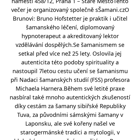
náměstí 458/12, Praha 1 – Staré MěstoTento
večer je organizovaný společně sŠamani.czO
Brunovi: Bruno Hofstetter je praktik i učitel
šamanského léčení, diplomovaný
hypnoterapeut a akreditovaný lektor
vzdělávání
dospělých.Se
šamanismem se
setkal před více než 25 lety. Oslovila jej
autenticita této podoby spirituality a
nastoupil 7letou cestu učení se šamanismu
při Nadaci šamanských studií (FSS) profesora
Michaela Harnera.Během své letité praxe
nasbíral také mnoho autentických zkušeností
díky cestám za šamany sibiřské Republiky
Tuva, za původními sámskými šamany v
Laponsku, ale své kořeny našel ve
starogermánské tradici a mytologii, v