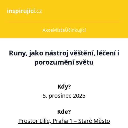
inspirující
.cz
Akce
Místa
Účinkující
Runy, jako nástroj věštění, léčení i
porozumění světu
Kdy?
5. prosinec 2025
Kde?
Prostor Lilie, Praha 1 – Staré Město