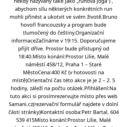
někdy nazývaný také jako „runová jóga“) ,
abychom sílu některých konkrétních run
mohli přinést a ukotvit ve svém životě.Bruno
hovoří francouzsky a program bude
tlumočený do češtiny.Organizační
informaceZačínáme v 19:15. Doporučujeme
přijít dříve. Prostor bude přístupný od
18:40.Místo konání:Prostor Lilie, Malé
náměstí 458/12, Praha 1 – Staré
MěstoCena:400 Kč (v hotovosti na
místě)Orientační čas této akce je je 2 – 2. 5
hodiny, záleží na počtu otázek.Přihlášení:Na
tuto akci si prosímrezervujte místo přes web
Samani.cz
(rezervační formulář najdete v dolní
části stránky)Kontaktní osoba:Petr Bartal, 604
539 415Místo konání:Prostor Lilie, Malé