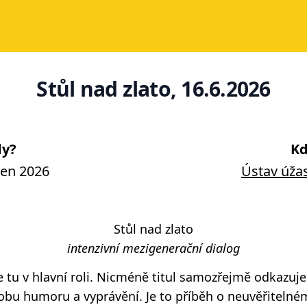
Stůl nad zlato, 16.6.2026
y?
Kd
ven 2026
Ústav úžas
Stůl nad zlato
intenzivní mezigenerační dialog
je tu v hlavní roli. Nicméně titul samozřejmě odkazu
u humoru a vyprávění. Je to příběh o neuvěřitelném