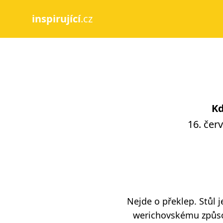
inspirující
.cz
Kd
16. čer
Nejde o překlep. Stůl 
werichovskému způsob