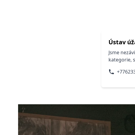
Ústav úž
Jsme nezávi
kategorie, 
+77623