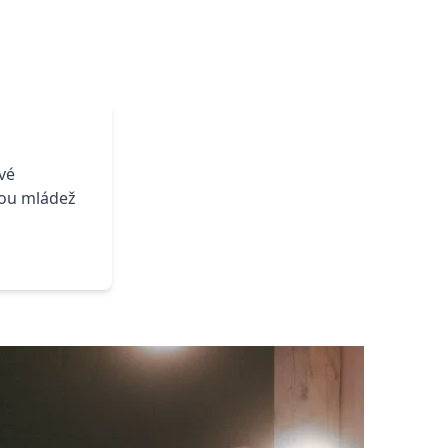
vé
etou mládež