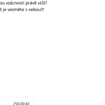
vou vzácností právě stůl?
ě je vezměte s sebou!!!