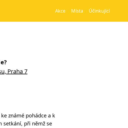
Akce
Místa
Účinkující
e?
u, Praha 7
je ke známé pohádce a k
 setkání, při němž se