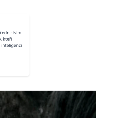
třednictvím
, kteří
 inteligenci