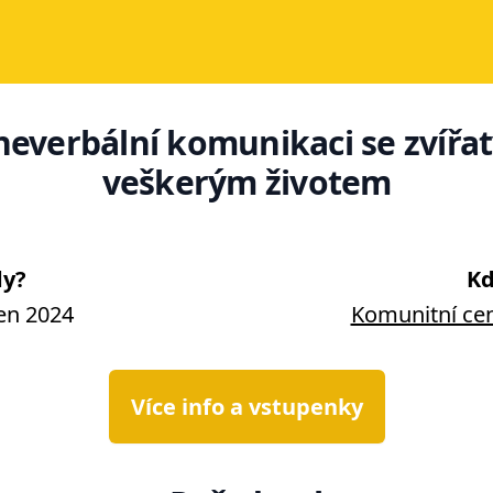
neverbální komunikaci se zvířat
veškerým životem
y?
Kd
en 2024
Komunitní cen
Více info a vstupenky