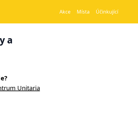
Akce
Místa
Účinkující
y a
e?
trum Unitaria