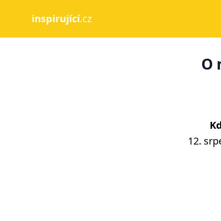
inspirující
.cz
O 
Kd
12. srp