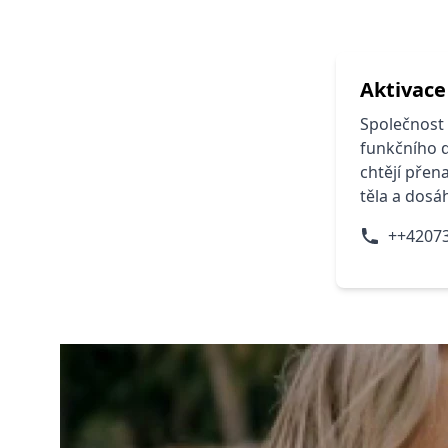
Aktivace
Společnost 
funkčního d
chtějí přen
těla a dosá
++4207