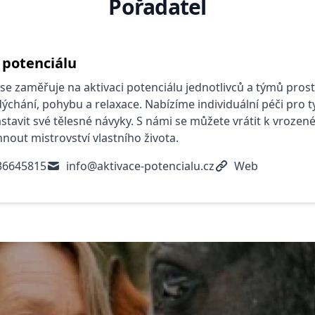
Pořadatel
 potenciálu
se zaměřuje na aktivaci potenciálu jednotlivců a týmů pros
ýchání, pohybu a relaxace. Nabízíme individuální péči pro ty
astavit své tělesné návyky. S námi se můžete vrátit k vrozené
hnout mistrovství vlastního života.
36645815
info@aktivace-potencialu.cz
Web